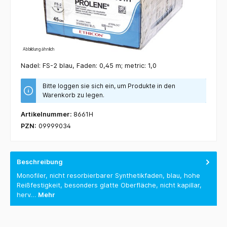
Abbildung ähnlich
Nadel: FS-2 blau, Faden: 0,45 m; metric: 1,0
Bitte loggen sie sich ein, um Produkte in den
Warenkorb zu legen.
Artikelnummer:
8661H
PZN:
09999034
Beschreibung
Monofiler, nicht resorbierbarer Synthetikfaden, blau, hohe
Reißfestigkeit, besonders glatte Oberfläche, nicht kapillar,
herv…
Mehr