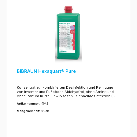
BIBRAUN Hexaquart® Pure
Konzentrat zur kombinierten Desinfektion und Reinigung
von Inventar und Fußböden Aldehydfrei, ohne Amine und
ohne Parfüm Kurze Einwirkzeiten - Schnelldesinfektion (5
Min.) möglich Wirkt gegen Bakterien (inkl. MRSA) und Pilze
Artikelnummer:
19942
(levurozid); begrenzt viruzid (inkl. HBV, HCV, HIV) und
wirksam gegen Polyoma- und Noroviren Gute
Mengeneinheit:
Stück
Materialverträglichkeit mit den am häufigsten eingesetzten
Materialien bei Fußboden und Inventar Einsetzbar im
B.Braun Wipes Tuchspendersystem, Haltbarkeit 4 Wochen