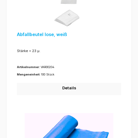
Abfallbeutel lose, weiß
Stärke = 23 µ.
Artikelnummer:
VAR00204
Mengeneinheit:
100 Stück
Details