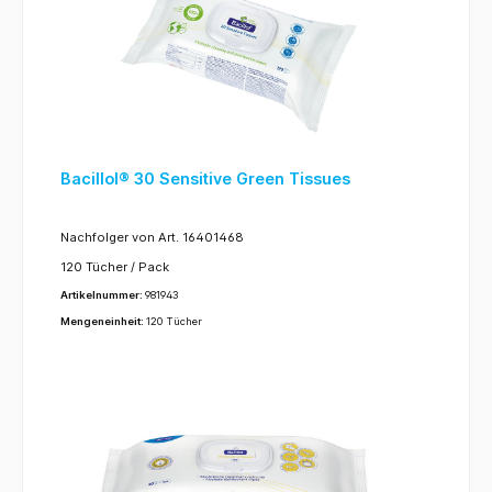
Bacillol® 30 Sensitive Green Tissues
Nachfolger von Art. 16401468
120 Tücher / Pack
Flow-Pack, Materialschonende Schnell-
Artikelnummer:
981943
Desinfektionstücher
Mengeneinheit:
120 Tücher