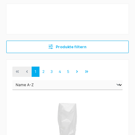
Produkte filtern
1
2
3
4
5