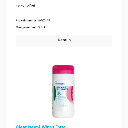
>alkoholfrei
Artikelnummer:
VAR00145
Mengeneinheit:
Stück
Details
Cleanisept® Wipes Forte