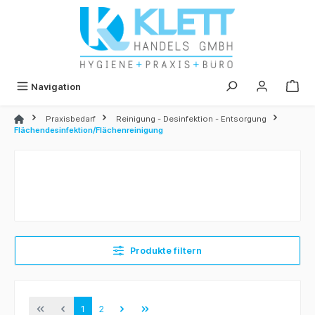
alt springen
Navigation
Praxisbedarf
Reinigung - Desinfektion - Entsorgung
Flächendesinfektion/Flächenreinigung
Produkte filtern
1
2