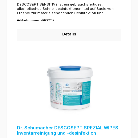
DESCOSEPT SENSITIVE ist ein gebrauchsfertiges,
alkoholisches Schnelldesinfektionsmittel auf Basis von
Ethanol zur materialschonenden Desinfektion und
Reinigung von Medizinprodukten und medizinischem
Artikelnummer:
VAR00239
Inventar sowie Flächen in öffentlichen Bereichen und in der
Lebensmittelherstellung und -verarbeitung. Das Produkt ist
insbesondere geeignet für Bereiche im patientennahen
Details
Umfeld, in denen ein umfassendes Wirkungsspektrum
erforderlich ist. Neben einer wirksamen Desinfektion
innerhalb kurzer Zeit, weist das Produkt eine gute
Materialverträglichkeit auf.
Dr. Schumacher DESCOSEPT SPEZIAL WIPES
Inventarreinigung und -desinfektion