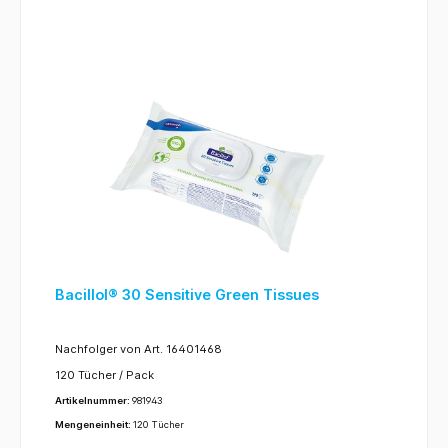
Bacillol® 30 Sensitive Green Tissues
Nachfolger von Art. 16401468
120 Tücher / Pack
Flow-Pack, Materialschonende Schnell-
Artikelnummer:
981943
Desinfektionstücher
Mengeneinheit:
120 Tücher